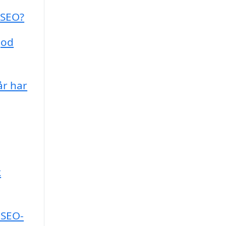
 SEO?
god
år har
k
 SEO-