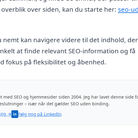
t overblik over siden, kan du starte her:
seo-u
 nemt kan navigere videre til det indhold, der
nkelt at finde relevant SEO-information og få
ed fokus på fleksibilitet og åbenhed.
t med SEO og hjemmesider siden 2004. Jeg har lavet denne side fo
eslutninger – især når det gælder SEO uden binding.
ing →
Følg mig på LinkedIn