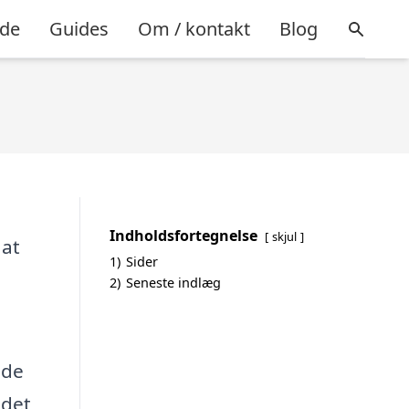
ide
Guides
Om / kontakt
Blog
n
Indholdsfortegnelse
skjul
 at
1)
Sider
2)
Seneste indlæg
ede
det,