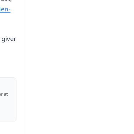
den-
 giver
r at